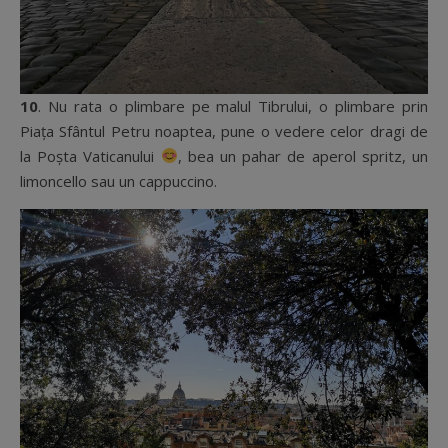
10
. Nu rata o plimbare pe malul Tibrului, o plimbare prin
Piața Sfântul Petru noaptea, pune o vedere celor dragi de
la Poșta Vaticanului
, bea un pahar de aperol spritz, un
limoncello sau un cappuccino.