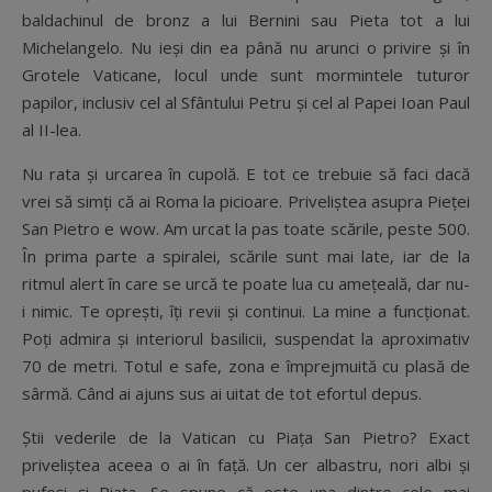
baldachinul de bronz a lui Bernini sau Pieta tot a lui
Michelangelo. Nu ieși din ea până nu arunci o privire și în
Grotele Vaticane, locul unde sunt mormintele tuturor
papilor, inclusiv cel al Sfântului Petru și cel al Papei Ioan Paul
al II-lea.
Nu rata și urcarea în cupolă. E tot ce trebuie să faci dacă
vrei să simți că ai Roma la picioare. Priveliștea asupra Pieței
San Pietro e wow. Am urcat la pas toate scările, peste 500.
În prima parte a spiralei, scările sunt mai late, iar de la
ritmul alert în care se urcă te poate lua cu amețeală, dar nu-
i nimic. Te oprești, îți revii și continui. La mine a funcționat.
Poți admira și interiorul basilicii, suspendat la aproximativ
70 de metri. Totul e safe, zona e împrejmuită cu plasă de
sârmă. Când ai ajuns sus ai uitat de tot efortul depus.
Știi vederile de la Vatican cu Piața San Pietro? Exact
priveliștea aceea o ai în față. Un cer albastru, nori albi și