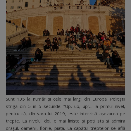
Sunt 135 la număr și cele mai largi din Europa. Polițiștii
strigă din 5 în 5 secunde: “Up, up, up”… la primul nivel,
pentru că, din vara lui 2019, este interzisă așezarea pe
trepte. La nivelul doi, e mai liniște și poți sta și admira
orașul, oamenii, florile, piața. La capătul treptelor se află