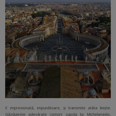
E impresionată, impunătoare, și transmite atâta liniște.
Găzduiește adevărate comori: cupola lui Michelangelo,