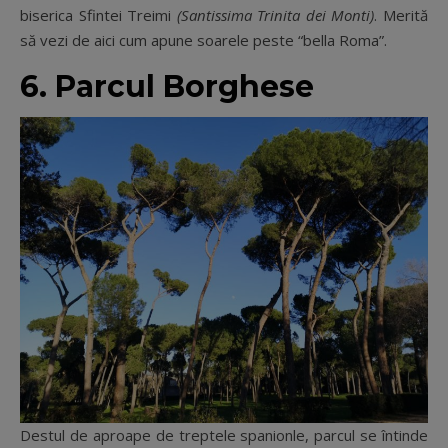
biserica Sfintei Treimi
(Santissima Trinita dei Monti)
. Merită
să vezi de aici cum apune soarele peste “bella Roma”.
6. Parcul Borghese
Destul de aproape de treptele spanionle, parcul se întinde