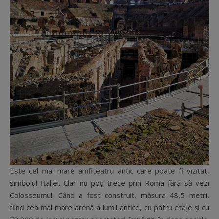
Este cel mai mare amfiteatru antic care poate fi vizitat,
simbolul Italiei. Clar nu poţi trece prin Roma fără să vezi
Colosseumul. Când a fost construit, măsura 48,5 metri,
fiind cea mai mare arenă a lumii antice, cu patru etaje și cu