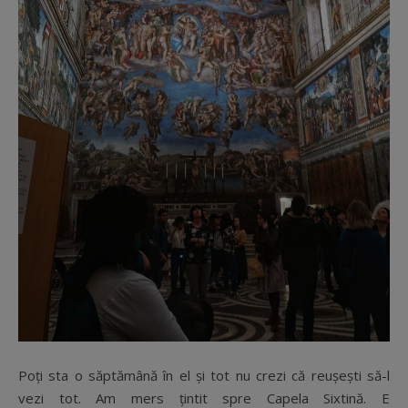
Poți sta o săptămână în el și tot nu crezi că reușești să-l
vezi tot. Am mers țintit spre Capela Sixtină. E