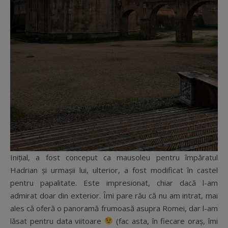
Inițial, a fost conceput ca mausoleu pentru împăratul
Hadrian și urmașii lui, ulterior, a fost modificat în castel
pentru papalitate. Este impresionat, chiar dacă l-am
admirat doar din exterior. Îmi pare rău că nu am intrat, mai
ales că oferă o panoramă frumoasă asupra Romei, dar l-am
lăsat pentru data viitoare
(fac asta, în fiecare oraș, îmi