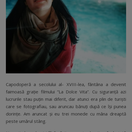
Capodoperă a secolului al- XVIII-lea, fântâna a devenit
faimoasă grație filmului “La Dolce Vita”. Cu siguranță azi
lucrurile stau puțin mai diferit, dar atunci era plin de turiști
care se fotografiau, sau aruncau bănuți după ce își punea
dorințe. Am aruncat și eu trei monede cu mâna dreaptă
peste umărul stâng.