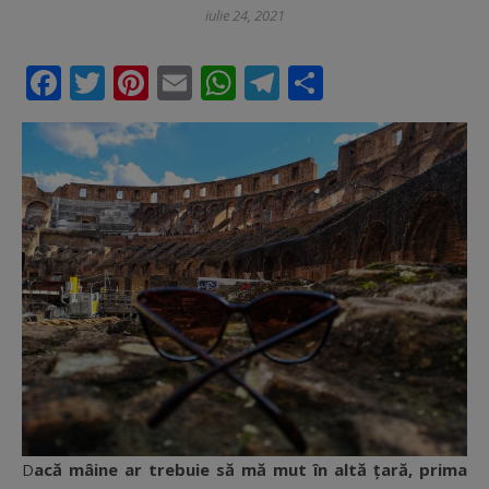
iulie 24, 2021
Facebook
Twitter
Pinterest
Email
WhatsApp
Telegram
Partajeaz
Dacă mâine ar trebuie să mă mut în altă țară, prima