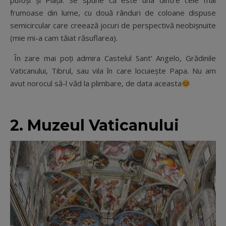
pufoși și Piața. Se spune că este una dintre cele mai
frumoase din lume, cu două rânduri de coloane dispuse
semicircular care creează jocuri de perspectivă neobișnuite
(mie mi-a cam tăiat răsuflarea).
În zare mai poți admira Castelul Sant’ Angelo, Grădinile
Vaticanului, Tibrul, sau vila în care locuiește Papa. Nu am
avut norocul să-l văd la plimbare, de data aceasta
2. Muzeul Vaticanului