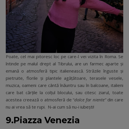
Poate, cel mai pitoresc loc pe care-l vei vizita în Roma. Se
întinde pe malul drept al Tibrului, are un farmec aparte și
emană o atmosferă tipic italienească. Străzile înguste și
pietruite, florile și plantele agățătoare, terasele vesele,
muzica, oameni care cântă înăuntru sau în balcoane, italieni
care bat cărțile la colțul blocului, sau citesc ziarul, toate
acestea creează o atmosferă de “
dolce far niente”
din care
nu ai vrea să te rupi.
N-ai cum să nu-i iubești!
9.Piazza Venezia