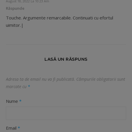
August 18, 2022 La 10:23 Am
Răspunde
Touche. Argumente remarcabile. Continuati cu efortul
uimitor.|
LASĂ UN RĂSPUNS
Adresa ta de email nu va fi publicată.
Câmpurile obligatorii sunt
marcate cu
*
Nume
*
Email
*