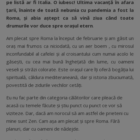
pe listă ar fi Italia. O iubesc! Ultima vacanță în afara
țarii, înainte de toată nebunia cu pandemia a fost la
Roma, și abia aștept ca să vină ziua când toate
drumurile vor duce spre orașul etern
.
Am plecat spre Roma la început de februarie și am găsit un
oraș mai frumos ca niciodată, cu un aer boem , cu mirosul
inconfundabil al cafelei și al croisantului cum numai acolo le
găsești, cu cea mai bună înghețată din lume, cu oameni
veseli și străzi colorate. Este orașul care îţi oferă bogăţia lui
spirituală, căldura mediteraneană, dar și istoria zbuciumată,
povestită de zidurile vechilor cetăţi.
Eu nu fac parte din categoria călătorilor care pleacă de
acasă cu temele făcute și știu punct cu punct ce vor să
viziteze. Dar, dacă am norocul să am astfel de prieteni cu
mine sunt Zen. Cam așa am plecat și spre Roma. Fără
planuri, dar cu oameni de nădejde.