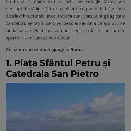
Cu harta în mână sau cu ochii pe Google Maps, am
descoperit clădiri, statui sau biserici cu povești străvechi și
detalii arhitecturale unice. Italienii sunt unici. Sunt gălăgioși și
zâmbitori, agitați și când vorbesc ai senzația că acu-acu se
iau la bătaie. Gesticulează non-stop și o fac cu un farmec
aparte. N-am cum să nu-i iubești.
Ce să nu ratezi dacă ajungi la Roma
1. Piața Sfântul Petru și
Catedrala San Pietro