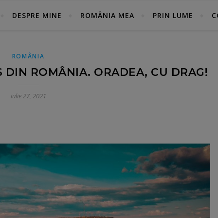
DESPRE MINE
ROMÂNIA MEA
PRIN LUME
C
ROMÂNIA
 DIN ROMÂNIA. ORADEA, CU DRAG!
iulie 27, 2021
pp
gram
rtajează