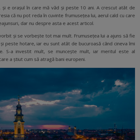
 și e orașul în care mă văd și peste 10 ani. A crescut atât de
esia că nu pot reda în cuvinte frumusețea lui, aerul cald cu care
neajunsuri, dar nu despre asta e acest articol.
 vorbit și se vorbește tot mai mult. Frumusețea lui a ajuns să fie
r și peste hotare, iar eu sunt atât de bucuroasă când cineva îmi
e. S-a investit mult, se muncește mult, iar meritul este al
i care a știut cum să atragă bani europeni.