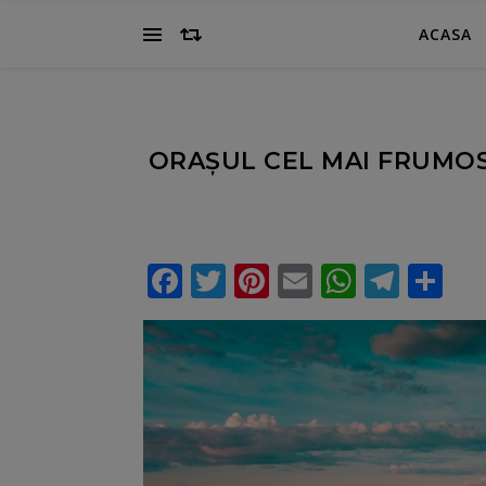
ACASA
ORAȘUL CEL MAI FRUMOS
Facebook
Twitter
Pinterest
Email
WhatsA
Tele
Pa