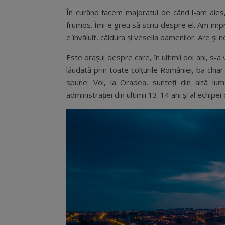
În curând facem majoratul de când l-am ales,
frumos. Îmi e greu să scriu despre el. Am impr
e învăluit, căldura și veselia oamenilor. Are și 
Este orașul despre care, în ultimii doi ani, s-a
lăudată prin toate colțurile României, ba chia
spune: Voi, la Oradea, sunteți din altă lum
administrației din ultimii 13-14 ani și al echipe