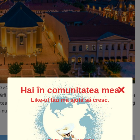
a-FOTO-Bogdan Mustatea
Hai în comunitatea mea
ără nicio problemă. Oradea te așteaptă să o iei la pas și să-i
Like-ul tău mă ajută să cresc.
utea să faci când ajungi în frumosul oraș de pe Crișul Repede, îți
nu le ratezi.