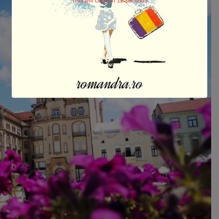
This will close in
10
seconds