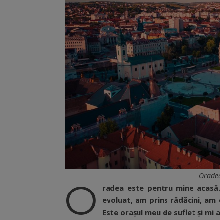
Oradea
O
radea este pentru mine acas
ă
evoluat, am prins rădăcini, am 
Este orașul meu de suflet și mi 