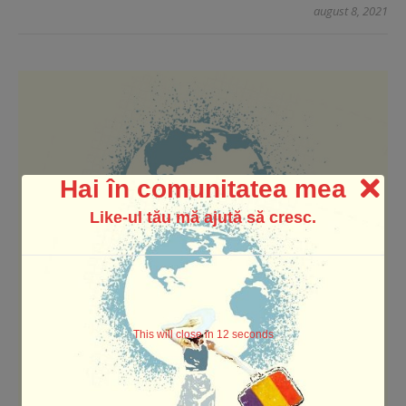
august 8, 2021
Hai în comunitatea mea
Like-ul tău mă ajută să cresc.
This will close in
12
seconds