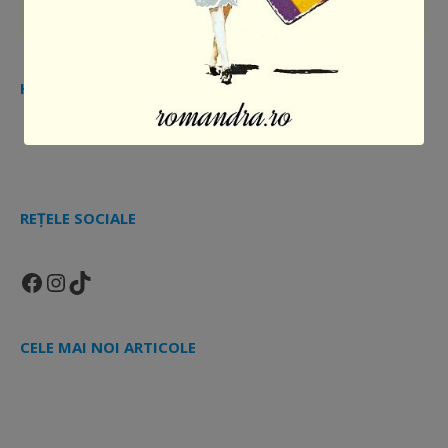
HAI ȘI TU ÎN COMUNITATEA MEA
REȚELE SOCIALE
Facebook
Instagram
TikTok
CELE MAI NOI ARTICOLE