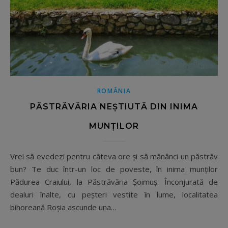
ROMÂNIA
PĂSTRĂVĂRIA NEȘTIUTĂ DIN INIMA
MUNȚILOR
Vrei să evedezi pentru câteva ore și să mănânci un păstrăv
bun? Te duc într-un loc de poveste, în inima munților
Pădurea Craiului, la Păstrăvăria Șoimuș. Înconjurată de
dealuri înalte, cu peşteri vestite în lume, localitatea
bihoreană Roșia ascunde una…