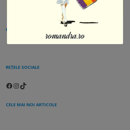
HAI ȘI TU ÎN COMUNITATEA MEA
REȚELE SOCIALE
Facebook
Instagram
TikTok
CELE MAI NOI ARTICOLE