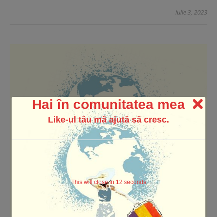
iulie 3, 2023
Hai în comunitatea mea
Like-ul tău mă ajută să cresc.
This will close in
12
seconds